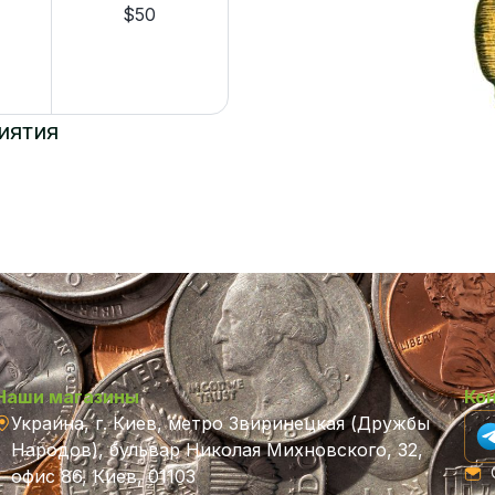
$50
иятия
Наши магазины
Ко
Украина, г. Киев, метро Звиринецкая (Дружбы
Народов), бульвар Николая Михновского, 32,
C
офис 86, Киев, 01103