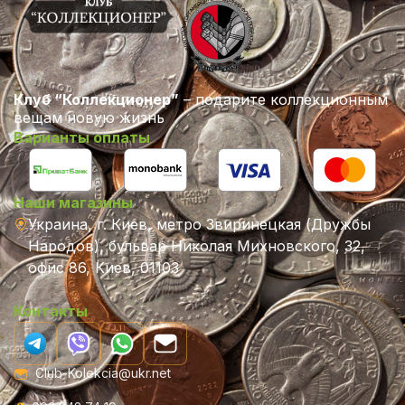
Клуб “Коллекционер”
– подарите коллекционным
вещам новую жизнь
Варианты оплаты
Наши магазины
Украина, г. Киев, метро Звиринецкая (Дружбы
Народов), бульвар Николая Михновского, 32,
офис 86, Киев, 01103
Контакты
Club-Kolekcia@ukr.net