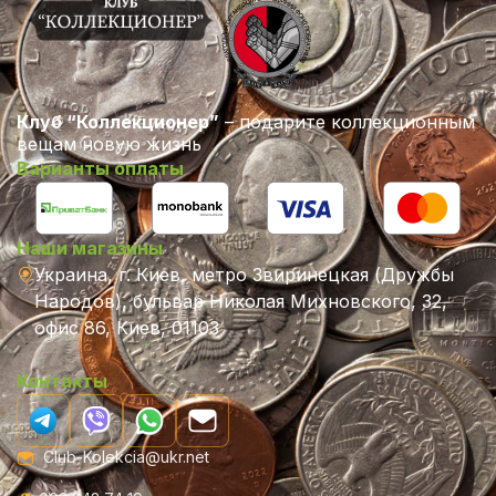
Клуб “Коллекционер”
– подарите коллекционным
вещам новую жизнь
Варианты оплаты
Наши магазины
Украина, г. Киев, метро Звиринецкая (Дружбы
Народов), бульвар Николая Михновского, 32,
офис 86, Киев, 01103
Контакты
Club-Kolekcia@ukr.net