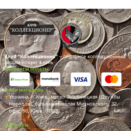
Клуб “Коллекционер”
– подарите коллекционным
вещам новую жизнь
Варианты оплаты
Наши магазины
Украина, г. Киев, метро Звиринецкая (Дружбы
Народов), бульвар Николая Михновского, 32,
офис 86, Киев, 01103
Контакты