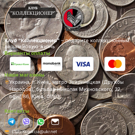
Клуб “Коллекционер”
– подарите коллекционным
вещам новую жизнь
Варианты оплаты
Наши магазины
Украина, г. Киев, метро Звиринецкая (Дружбы
Народов), бульвар Николая Михновского, 32,
офис 86, Киев, 01103
Контакты
Club-Kolekcia@ukr.net