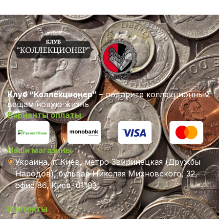
Клуб “Коллекционер”
– подарите коллекционным
вещам новую жизнь
Варианты оплаты
Наши магазины
Украина, г. Киев, метро Звиринецкая (Дружбы
Народов), бульвар Николая Михновского, 32,
офис 86, Киев, 01103
Контакты