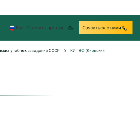
Rus
Оценить предмет
Связаться с нами
нских учебных заведений СССР
КИ ГВФ (Киевский