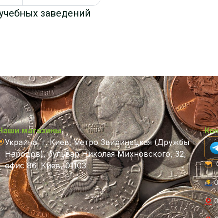
е учебных заведений
Наши магазины
Ко
Украина, г. Киев, метро Звиринецкая (Дружбы
Народов), бульвар Николая Михновского, 32,
C
офис 86, Киев, 01103
0
0