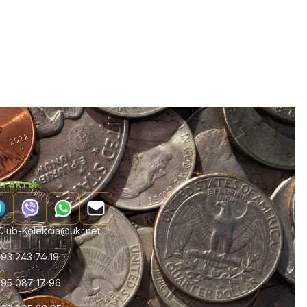
нтакты
lub-Kolekcia@ukr.net
93 243 74 19
95 087 17 96