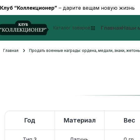
Клуб “Коллекционер”
– дарите вещам новую жизнь
Главная
Наши 
Каталог товаров
Главная
Продать военные награды: ордена, медали, знаки, жетоны
Год
Материал
Вес
Тип 3
Латунь.
0 гр.