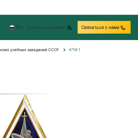
Rus
Оценить предмет
Связаться с нами
нских учебных заведений СССР
КТИ 1