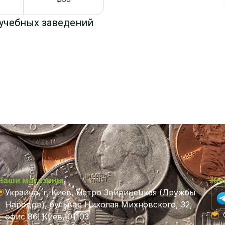
е учебных заведений
Наши магазины
Ко
Украина, г. Киев, метро Звиринецкая (Дружбы
Народов), бульвар Николая Михновского, 32,
C
офис 86, Киев, 01103