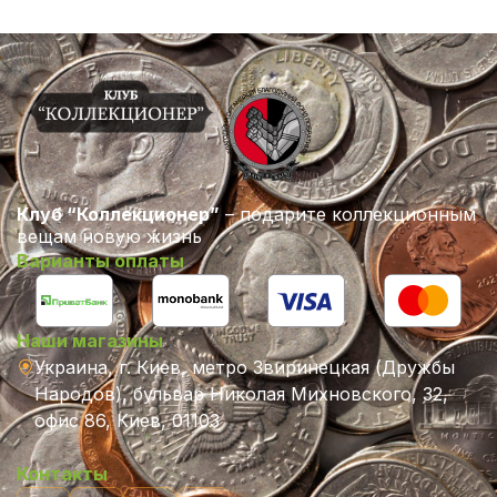
Клуб “Коллекционер”
– подарите коллекционным
вещам новую жизнь
Варианты оплаты
Наши магазины
Украина, г. Киев, метро Звиринецкая (Дружбы
Народов), бульвар Николая Михновского, 32,
офис 86, Киев, 01103
Контакты