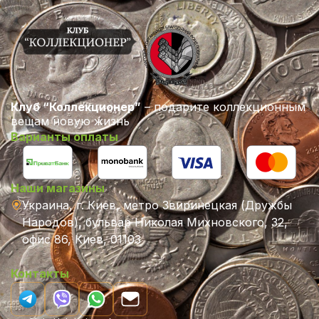
Клуб “Коллекционер”
– подарите коллекционным
вещам новую жизнь
Варианты оплаты
Наши магазины
Украина, г. Киев, метро Звиринецкая (Дружбы
Народов), бульвар Николая Михновского, 32,
офис 86, Киев, 01103
Контакты