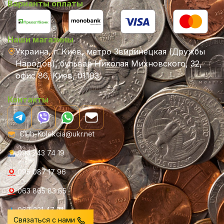
Варианты оплаты
Наши магазины
Украина, г. Киев, метро Звиринецкая (Дружбы
Народов), бульвар Николая Михновского, 32,
офис 86, Киев, 01103
Контакты
Club-Kolekcia@ukr.net
093 243 74 19
095 087 17 96
063 865 83 65
067 231 47 71
Связаться с нами