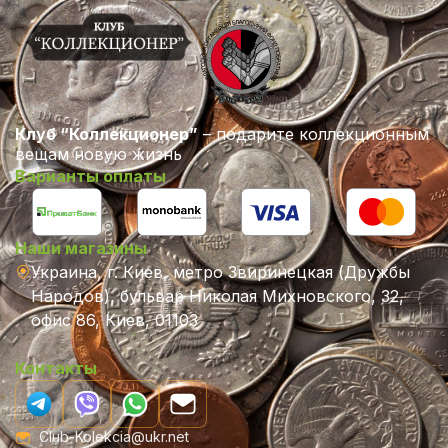
Клуб “Коллекционер”
– подарите коллекционным
вещам новую жизнь
Варианты оплаты
Наши магазины
Украина, г. Киев, метро Звиринецкая (Дружбы
Народов), бульвар Николая Михновского, 32,
офис 86, Киев, 01103
Контакты
Club-Kolekcia@ukr.net