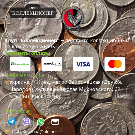
Клуб “Коллекционер”
– подарите коллекционным
вещам новую жизнь
Варианты оплаты
Наши магазины
Украина, г. Киев, метро Звиринецкая (Дружбы
Народов), бульвар Николая Михновского, 32,
офис 86, Киев, 01103
Контакты
Club-Kolekcia@ukr.net