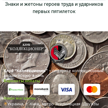
Знаки и жетоны героев труда и ударников
первых пятилеток
Клуб “Коллекционер”
– подарите коллекционным
вещам новую жизнь
Варианты оплаты
Наши магазины
Украина, г. Киев, метро Звиринецкая (Дружбы