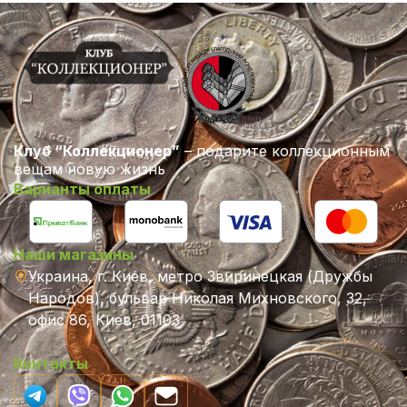
Клуб “Коллекционер”
– подарите коллекционным
вещам новую жизнь
Варианты оплаты
Наши магазины
Украина, г. Киев, метро Звиринецкая (Дружбы
Народов), бульвар Николая Михновского, 32,
офис 86, Киев, 01103
Контакты