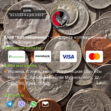
Клуб “Коллекционер”
– подарите коллекционным
вещам новую жизнь
Варианты оплаты
Наши магазины
Украина, г. Киев, метро Звиринецкая (Дружбы
Народов), бульвар Николая Михновского, 32,
офис 86, Киев, 01103
Контакты