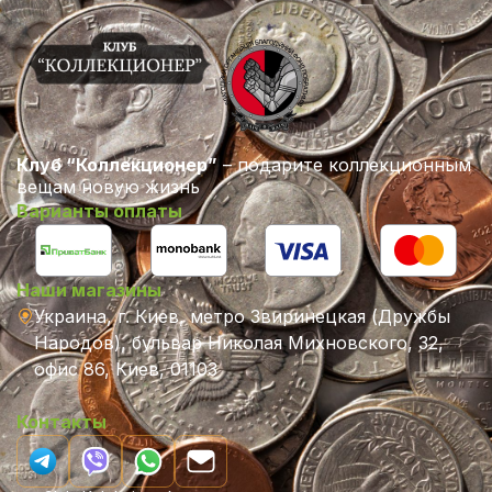
Клуб “Коллекционер”
– подарите коллекционным
вещам новую жизнь
Варианты оплаты
Наши магазины
Украина, г. Киев, метро Звиринецкая (Дружбы
Народов), бульвар Николая Михновского, 32,
офис 86, Киев, 01103
Контакты