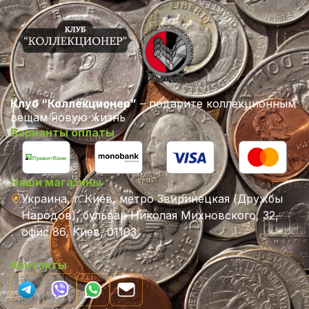
Клуб “Коллекционер”
– подарите коллекционным
вещам новую жизнь
Варианты оплаты
Наши магазины
Украина, г. Киев, метро Звиринецкая (Дружбы
Народов), бульвар Николая Михновского, 32,
офис 86, Киев, 01103
Контакты