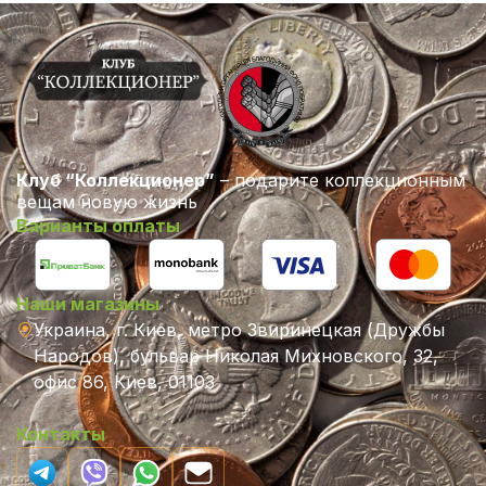
Клуб “Коллекционер”
– подарите коллекционным
вещам новую жизнь
Варианты оплаты
Наши магазины
Украина, г. Киев, метро Звиринецкая (Дружбы
Народов), бульвар Николая Михновского, 32,
офис 86, Киев, 01103
Контакты