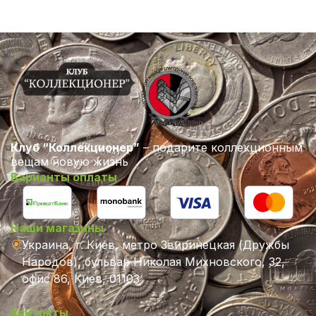
Клуб “Коллекционер”
– подарите коллекционным
вещам новую жизнь
Варианты оплаты
Наши магазины
Украина, г. Киев, метро Звиринецкая (Дружбы
Народов), бульвар Николая Михновского, 32,
офис 86, Киев, 01103
Контакты