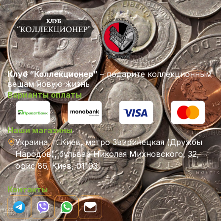
Клуб “Коллекционер”
– подарите коллекционным
вещам новую жизнь
Варианты оплаты
Наши магазины
Украина, г. Киев, метро Звиринецкая (Дружбы
Народов), бульвар Николая Михновского, 32,
офис 86, Киев, 01103
Контакты