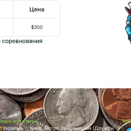
Цена
$300
о соревнования
Наши магазины
Ко
Украина, г. Киев, метро Звиринецкая (Дружбы