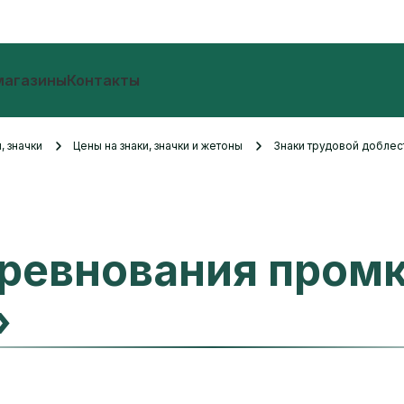
магазины
Контакты
, значки
Цены на знаки, значки и жетоны
Знаки трудовой добле
ревнования пром
»