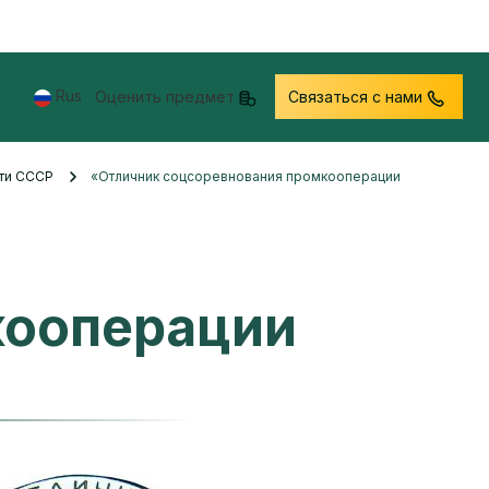
Rus
Оценить предмет
Связаться с нами
сти СССР
«Отличник соцсоревнования промкооперации
кооперации