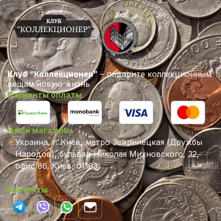
Клуб “Коллекционер”
– подарите коллекционным
вещам новую жизнь
Варианты оплаты
Наши магазины
Украина, г. Киев, метро Звиринецкая (Дружбы
Народов), бульвар Николая Михновского, 32,
офис 86, Киев, 01103
Контакты