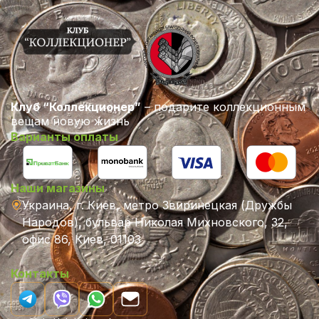
Клуб “Коллекционер”
– подарите коллекционным
вещам новую жизнь
Варианты оплаты
Наши магазины
Украина, г. Киев, метро Звиринецкая (Дружбы
Народов), бульвар Николая Михновского, 32,
офис 86, Киев, 01103
Контакты