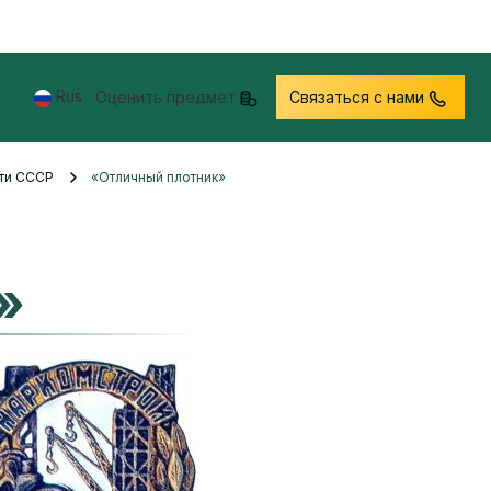
Rus
Оценить предмет
Связаться с нами
сти СССР
«Отличный плотник»
»