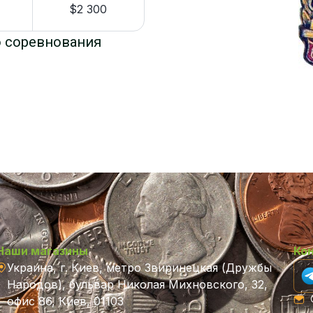
$2 300
о соревнования
Наши магазины
Ко
Украина, г. Киев, метро Звиринецкая (Дружбы
Народов), бульвар Николая Михновского, 32,
C
офис 86, Киев, 01103