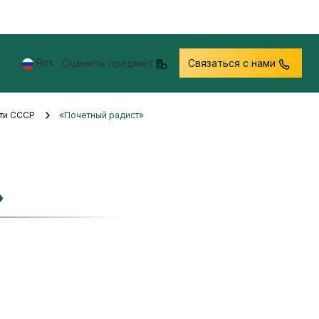
Rus
Оценить предмет
Связаться с нами
сти СССР
«Почетный радист»
»