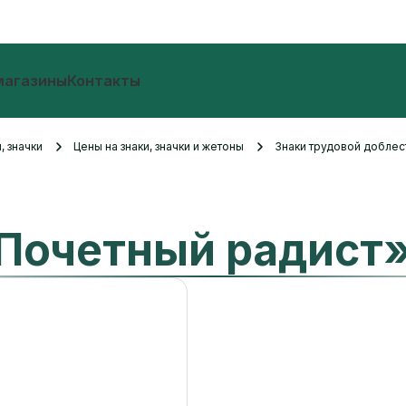
магазины
Контакты
, значки
Цены на знаки, значки и жетоны
Знаки трудовой добле
Почетный радист