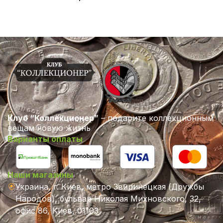
Клуб “Коллекционер”
– подарите коллекционным
вещам новую жизнь
Варианты оплаты
Наши магазины
Украина, г. Киев, метро Звиринецкая (Дружбы
Народов), бульвар Николая Михновского, 32,
офис 86, Киев, 01103