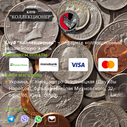
Клуб “Коллекционер”
– подарите коллекционным
вещам новую жизнь
Варианты оплаты
Наши магазины
Украина, г. Киев, метро Звиринецкая (Дружбы
Народов), бульвар Николая Михновского, 32,
офис 86, Киев, 01103
Контакты