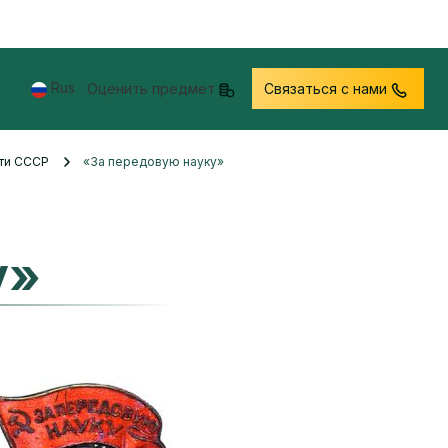
Rus
Оценить предмет
Связаться с нами
сти СССР
«За передовую науку»
у»