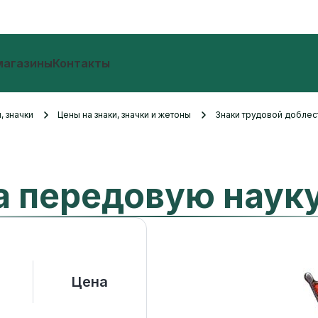
магазины
Контакты
, значки
Цены на знаки, значки и жетоны
Знаки трудовой добле
а передовую наук
Цена