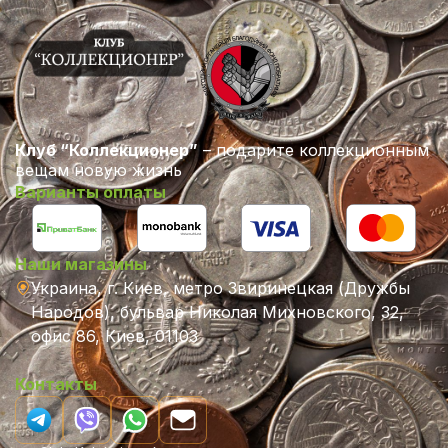
Клуб “Коллекционер”
– подарите коллекционным
вещам новую жизнь
Варианты оплаты
Наши магазины
Украина, г. Киев, метро Звиринецкая (Дружбы
Народов), бульвар Николая Михновского, 32,
офис 86, Киев, 01103
Контакты