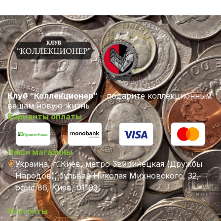
Клуб “Коллекционер”
– подарите коллекционным
вещам новую жизнь
Варианты оплаты
Наши магазины
Украина, г. Киев, метро Звиринецкая (Дружбы
Народов), бульвар Николая Михновского, 32,
офис 86, Киев, 01103
Контакты