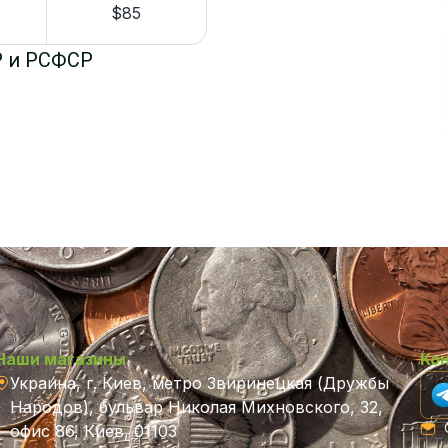
$85
Р и РСФСР
Наши магазины
Ко
Украина, г. Киев, метро Звиринецкая (Дружбы
Народов), бульвар Николая Михновского, 32,
C
офис 86, Киев, 01103