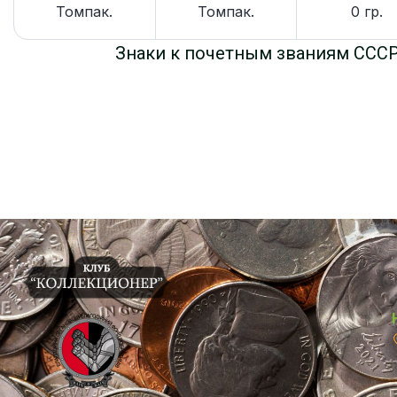
Томпак.
Томпак.
0 гр.
Знаки к почетным званиям ССС