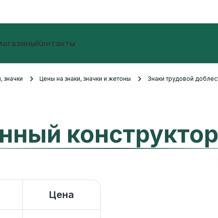
магазины
Контакты
, значки
Цены на знаки, значки и жетоны
Знаки трудовой добле
нный конструкто
Цена