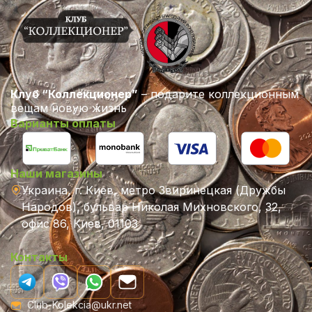
Клуб “Коллекционер”
– подарите коллекционным
вещам новую жизнь
Варианты оплаты
Наши магазины
Украина, г. Киев, метро Звиринецкая (Дружбы
Народов), бульвар Николая Михновского, 32,
офис 86, Киев, 01103
Контакты
Club-Kolekcia@ukr.net