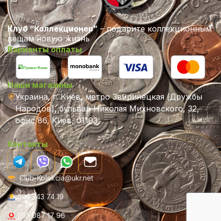
Клуб “Коллекционер”
– подарите коллекционным
вещам новую жизнь
Варианты оплаты
Наши магазины
Украина, г. Киев, метро Звиринецкая (Дружбы
Народов), бульвар Николая Михновского, 32,
офис 86, Киев, 01103
Контакты
Club-Kolekcia@ukr.net
093 243 74 19
095 087 17 96