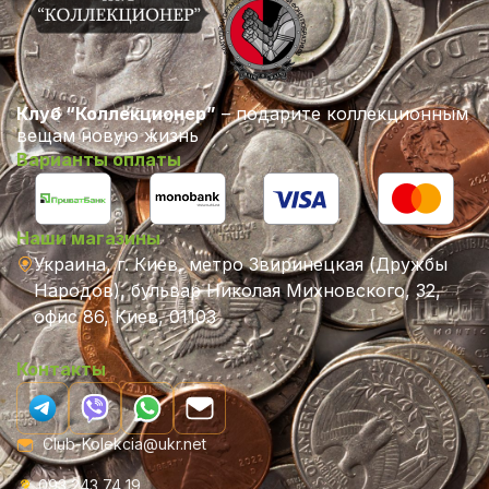
Клуб “Коллекционер”
– подарите коллекционным
вещам новую жизнь
Варианты оплаты
Наши магазины
Украина, г. Киев, метро Звиринецкая (Дружбы
Народов), бульвар Николая Михновского, 32,
офис 86, Киев, 01103
Контакты
Club-Kolekcia@ukr.net
093 243 74 19