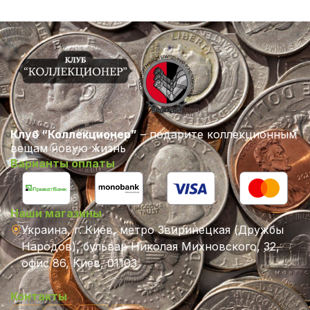
Клуб “Коллекционер”
– подарите коллекционным
вещам новую жизнь
Варианты оплаты
Наши магазины
Украина, г. Киев, метро Звиринецкая (Дружбы
Народов), бульвар Николая Михновского, 32,
офис 86, Киев, 01103
Контакты