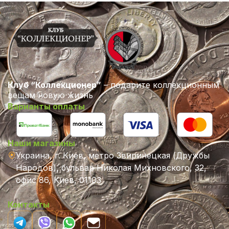
Клуб “Коллекционер”
– подарите коллекционным
вещам новую жизнь
Варианты оплаты
Наши магазины
Украина, г. Киев, метро Звиринецкая (Дружбы
Народов), бульвар Николая Михновского, 32,
офис 86, Киев, 01103
Контакты