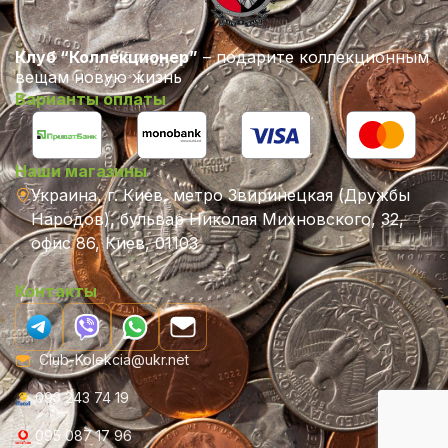
Клуб “Коллекционер”
– подарите коллекционным
вещам новую жизнь
Варианты оплаты
Наши магазины
Украина, г. Киев, метро Звиринецкая (Дружбы
Народов), бульвар Николая Михновского, 32,
офис 86, Киев, 01103
Контакты
Club-Kolekcia@ukr.net
093 243 74 19
095 087 17 96