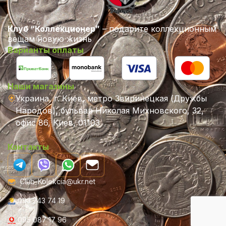
Клуб “Коллекционер”
– подарите коллекционным
вещам новую жизнь
Варианты оплаты
Наши магазины
Украина, г. Киев, метро Звиринецкая (Дружбы
Народов), бульвар Николая Михновского, 32,
офис 86, Киев, 01103
Контакты
Club-Kolekcia@ukr.net
093 243 74 19
095 087 17 96