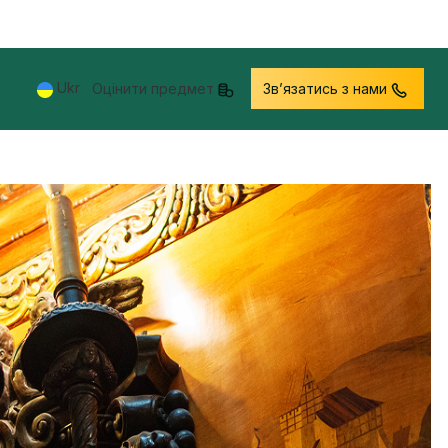
Ukr
Оцінити предмет
Звʼязатись з нами