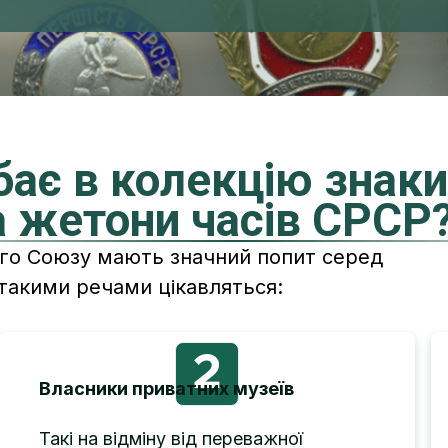
бає в колекцію знаки
а жетони часів СРСР
ого Союзу мають значний попит серед
 такими речами цікавляться:
2
Власники приватних музеїв
Такі на відміну від переважної