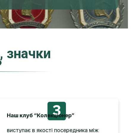
, значки
?
3
Наш клуб “Колекціонер”
виступає в якості посередника між