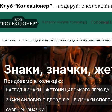
Клуб “Колекціонер”
– подаруйте колекційн
Головна
Н
Каталог купівлі товарів
Головна
Нагороди військові: ордена, медалі, знаки, жетони, значк
Знаки, значки, ж
Придбаємо в колекцію:
НАГРУДНІ ЗНАКИ
ЖЕТОНИ ЦАРСЬКОГО ПЕРІОДУ
ЗНАКИ СИЛОВИХ ПІДРОЗДІЛІВ
ВІДЗНАКИ СПОРТ
СУВЕНІРНІ ЗНАЧКИ