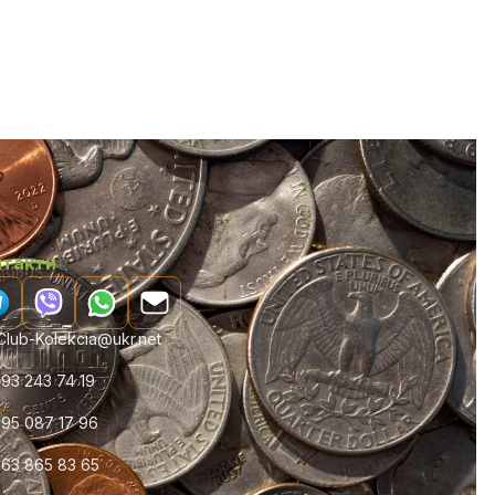
нтакти
lub-Kolekcia@ukr.net
93 243 74 19
95 087 17 96
63 865 83 65