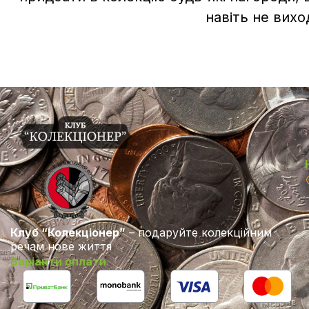
навіть не вихо
Клуб “Колекціонер”
– подаруйте колекційним
речам нове життя
Варіанти оплати