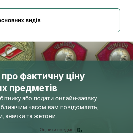
основних видів
 про фактичну ціну
их предметів
ітнику або подати онлайн-заявку
айближчим часом вам повідомлять,
, значки та жетони.
Оцінити предмет