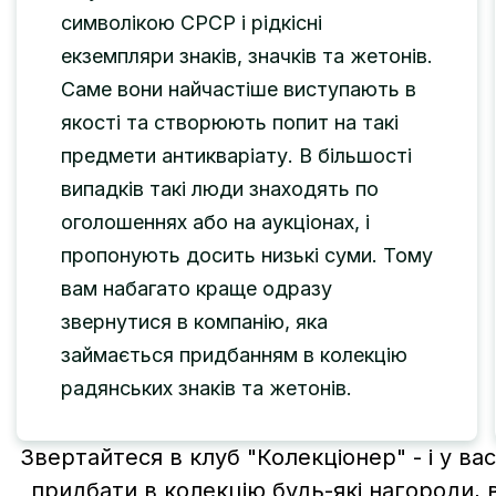
символікою СРСР і рідкісні
екземпляри знаків, значків та жетонів.
Саме вони найчастіше виступають в
якості та створюють попит на такі
предмети антикваріату. В більшості
випадків такі люди знаходять по
оголошеннях або на аукціонах, і
пропонують досить низькі суми. Тому
вам набагато краще одразу
звернутися в компанію, яка
займається придбанням в колекцію
радянських знаків та жетонів.
Звертайтеся в клуб "Колекціонер" - і у ва
придбати в колекцію будь-які нагороди, 