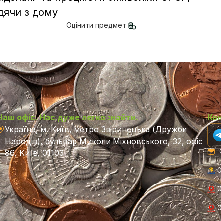
дячи з дому
Оцінити предмет
Наш офіс. Нас дуже легко знайти.
Ко
Україна, м. Київ, метро Звіринецька (Дружби
Народів), бульвар Миколи Міхновського, 32, офіс
C
86, Київ, 01103
0
0
0