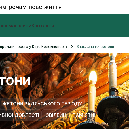
им речам нове життя
аші магазини
Контакти
и продати дорого у Клуб Колекціонерів
Знаки, значки, жетони
етони
ЖЕТОНИ РАДЯНСЬКОГО ПЕРІОДУ
ИВНОЇ ДОБЛЕСТІ
ЮВІЛЕЙНІ
ПАМ'ЯТНІ