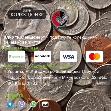
Клуб “Колекціонер”
– подаруйте колекційним
речам нове життя
Варіанти оплати
Наш офіс. Нас дуже легко знайти.
Україна, м. Київ, метро Звіринецька (Дружби
Народів), бульвар Миколи Міхновського, 32, офіс
86, Київ, 01103
Контакти