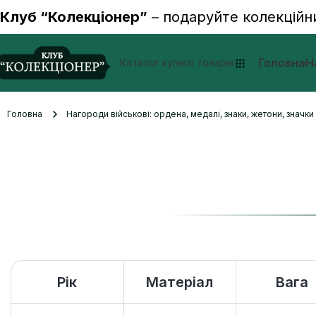
Клуб “Колекціонер”
– подаруйте колекційн
Головна
Н
Каталог купівлі товарів
Головна
Нагороди військові: ордена, медалі, знаки, жетони, значк
Рік
Матеріал
Вага