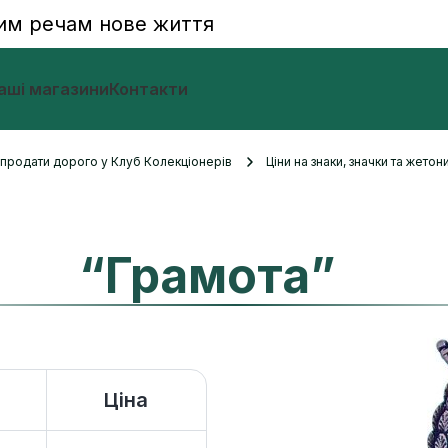
им речам нове життя
аші магазини
Контакти
и продати дорого у Клуб Колекціонерів
Ціни на знаки, значки та жетон
“Грамота”
Ціна