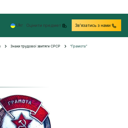
Ukr
Оцінити предмет
Звʼязатись з нами
и
Знаки трудової звитяги СРСР
“Грамота”