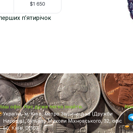
$1 650
 перших п’ятирічок
Наш офіс. Нас дуже легко знайти.
Ко
Україна, м. Київ, метро Звіринецька (Дружби
Народів), бульвар Миколи Міхновського, 32, офіс
C
86, Київ, 01103