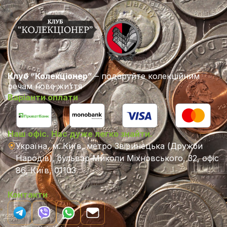
Клуб “Колекціонер”
– подаруйте колекційним
речам нове життя
Варіанти оплати
Наш офіс. Нас дуже легко знайти.
Україна, м. Київ, метро Звіринецька (Дружби
Народів), бульвар Миколи Міхновського, 32, офіс
86, Київ, 01103
Контакти