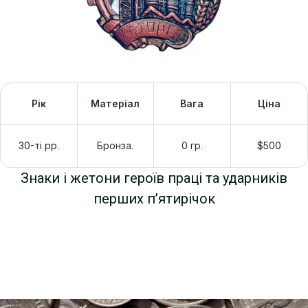
Рік
Матеріал
Вага
Ціна
30-ті рр.
Бронза.
0 гр.
$500
Знаки і жетони героїв праці та ударників
перших п’ятирічок