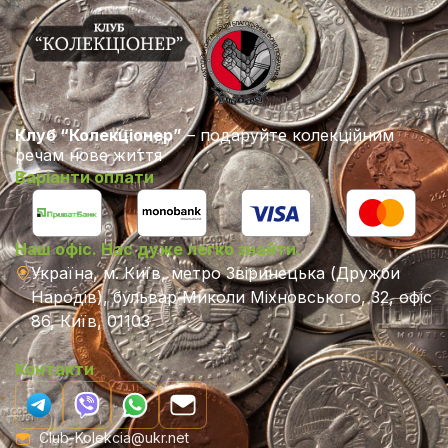
Клуб “Колекціонер”
– подаруйте колекційним
речам нове життя
Варіанти оплати
Наш офіс. Нас дуже легко знайти.
Україна, м. Київ, метро Звіринецька (Дружби
Народів), бульвар Миколи Міхновського, 32, офіс
86, Київ, 01103
Контакти
Club-Kolekcia@ukr.net