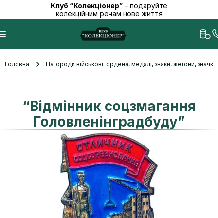
Клуб “Колекціонер”
– подаруйте
колекційним речам нове життя
Головна
Нагороди військові: ордена, медалі, знаки, жетони, значк
“Відмінник соцзмагання
Головленінградбуду”