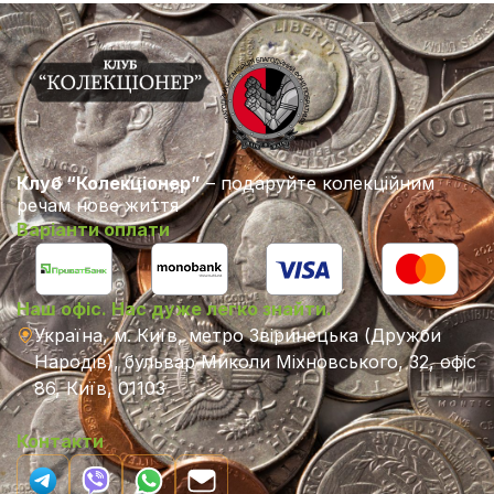
Клуб “Колекціонер”
– подаруйте колекційним
речам нове життя
Варіанти оплати
Наш офіс. Нас дуже легко знайти.
Україна, м. Київ, метро Звіринецька (Дружби
Народів), бульвар Миколи Міхновського, 32, офіс
86, Київ, 01103
Контакти