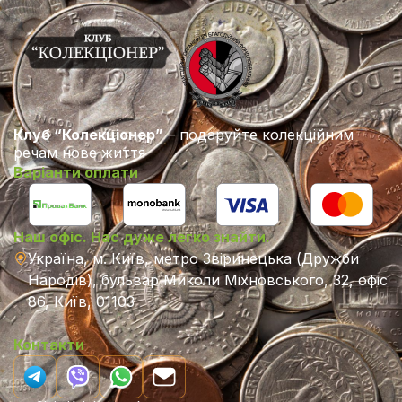
Клуб “Колекціонер”
– подаруйте колекційним
речам нове життя
Варіанти оплати
Наш офіс. Нас дуже легко знайти.
Україна, м. Київ, метро Звіринецька (Дружби
Народів), бульвар Миколи Міхновського, 32, офіс
86, Київ, 01103
Контакти