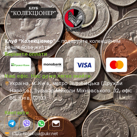
Клуб “Колекціонер”
– подаруйте колекційним
речам нове життя
Варіанти оплати
Наш офіс. Нас дуже легко знайти.
Україна, м. Київ, метро Звіринецька (Дружби
Народів), бульвар Миколи Міхновського, 32, офіс
86, Київ, 01103
Контакти
Club-Kolekcia@ukr.net