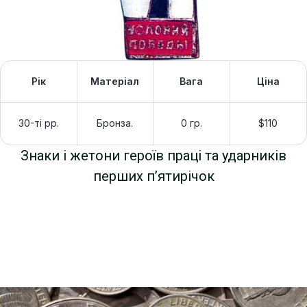
Рік
Матеріал
Вага
Ціна
30-ті рр.
Бронза.
0 гр.
$110
Знаки і жетони героїв праці та ударників
перших п’ятирічок