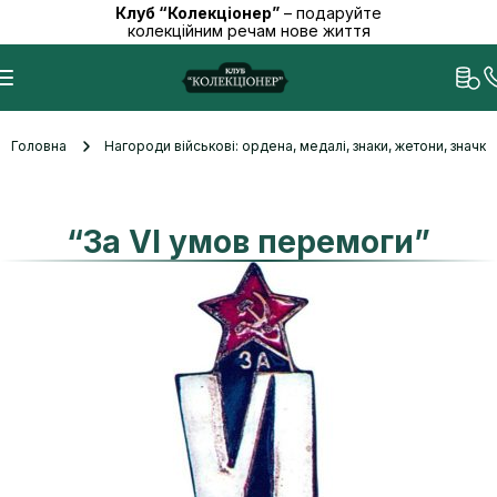
Клуб “Колекціонер”
– подаруйте
колекційним речам нове життя
Головна
Нагороди військові: ордена, медалі, знаки, жетони, значк
“За VI умов перемоги”