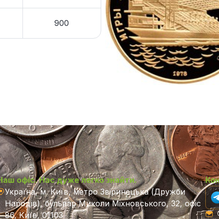
900
Наш офіс. Нас дуже легко знайти.
Ко
Україна, м. Київ, метро Звіринецька (Дружби
Народів), бульвар Миколи Міхновського, 32, офіс
C
86, Київ, 01103