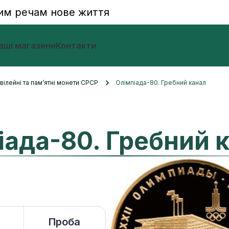
им речам нове життя
аші магазини
Контакти
вілейні та пам’ятні монети СРСР
Олімпіада-80. Гребний канал
іада-80. Гребний 
Проба