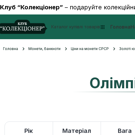
Клуб “Колекціонер”
– подаруйте колекційн
Головна
Н
Каталог купівлі товарів
Головна
Монети, банкноти
Ціни на монети СРСР
Золоті ю
Олімп
Рік
Матеріал
Вага