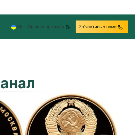
Ukr
Оцінити предмет
Звʼязатись з нами
канал